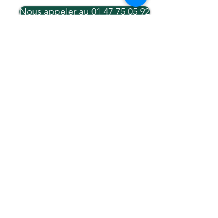
Nous appeler au 01 47 75 05 92
Demande de réinitialisation école direct
LE GROUPE SCOLAIRE
Groupe scolaire La Trinité
121, avenue Achille Peretti
92200 Neuilly sur Seine
Tel :
01 47 45 46 33