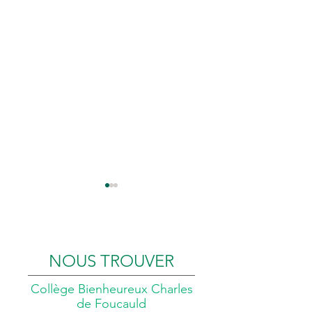
NOUS TROUVER
Collège Bienheureux Charles
Newsletters n°3
Newsletters n°2
de Foucauld