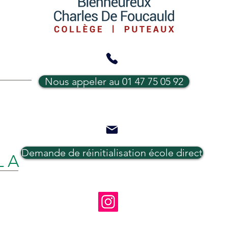
News
Newsletters n°3 2025/2026
Nous appeler au 01 47 75 05 92
Demande de réinitialisation école direct
LA