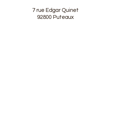
7 rue Edgar Quinet
letters n°1 2025/2026
9
2800
Puteaux