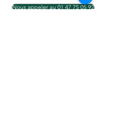
Nous appeler au 01 47 75 05 92
Demande de réinitialisation école direct
LE GROUPE SCOLAIRE
Groupe scolaire La Trinité
121, avenue Achille Peretti
92200 Neuilly sur Seine
Tel :
01 47 45 46 33