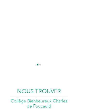
NOUS TROUVER
Collège Bienheureux Charles
Newsletters n°3
Newsletters n°2
de Foucauld