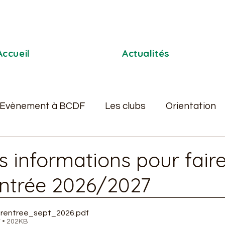
Accueil
Actualités
Evènement à BCDF
Les clubs
Orientation
Pastorale
L'AS
BDE
Séjours scolaire
s informations pour fair
ntrée 2026/2027
_rentree_sept_2026
.pdf
 • 202KB