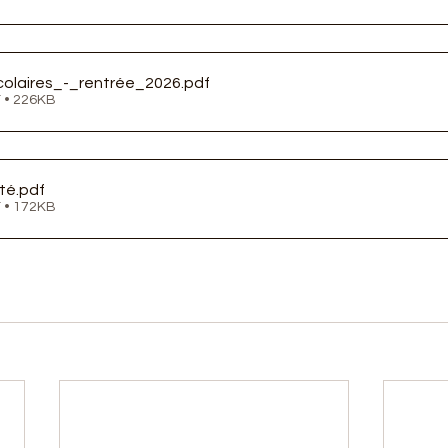
colaires_-_rentrée_2026
.pdf
 • 226KB
té
.pdf
 • 172KB