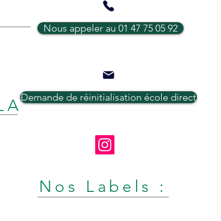
Nous appeler au 01 47 75 05 92
Demande de réinitialisation école direct
LA
Nos Labels :