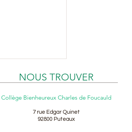
NOUS TROUVER
Collège Bienheureux Charles de Foucauld
7 rue Edgar Quinet
se des diplômes du
9
2800
Puteaux
et Promo 2025