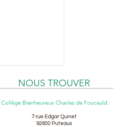
NOUS TROUVER
Collège Bienheureux Charles de Foucauld
7 rue Edgar Quinet
entation des Lycées du
9
2800
Puteaux