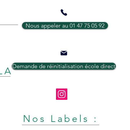
nos 3e 2024-2025
Rés
Nous appeler au 01 47 75 05 92
Demande de réinitialisation école direct
LA
Nos Labels :