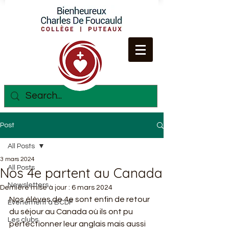
Post
All Posts
3 mars 2024
All Posts
Nos 4e partent au Canada
Newsletters
Dernière mise à jour :
6 mars 2024
Nos élèves de 4e sont enfin de retour 
Evènement à BCDF
du séjour au Canada où ils ont pu 
Les clubs
perfectionner leur anglais mais aussi 