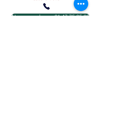
Nous appeler au 01 47 75 05 92
Demande de réinitialisation école direct
LE GROUPE SCOLAIRE
Groupe scolaire La Trinité
121, avenue Achille Peretti
92200 Neuilly sur Seine
Tel :
01 47 45 46 33