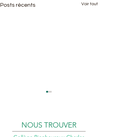
Voir tout
Posts récents
Voyage AS
NOUS TROUVER
Messe de Fin d'