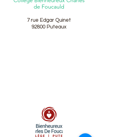
Collège Bienheureux Charles
de Foucauld
7 rue Edgar Quinet
9
2800
Puteaux