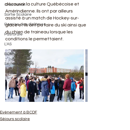
découvrir la culture Québécoise et 
Orientation
Amérindienne. Ils ont par ailleurs 
Sortie Scolaire
assisté à un match de Hockey-sur-
Remise des diplômes
glace et ils ont pu faire du ski ainsi que 
du chien de traineau lorsque les 
Pastorale
conditions le permettaient.
L'AS
BDE
Séjours scolaire
Evènement à BCDF
Séjours scolaire