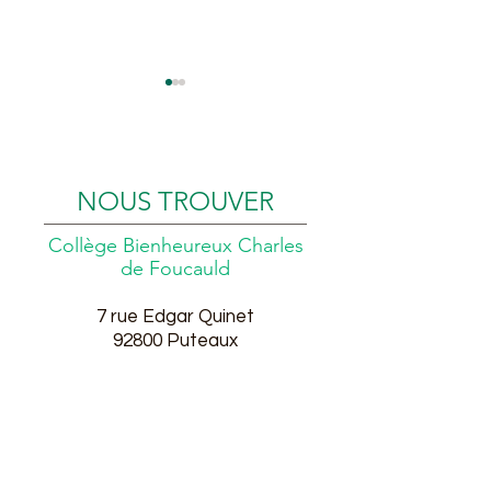
NOUS TROUVER
Collège Bienheureux Charles
Messe de profession de
Retraite de la p
de Foucauld
foi
de Foi
7 rue Edgar Quinet
9
2800
Puteaux