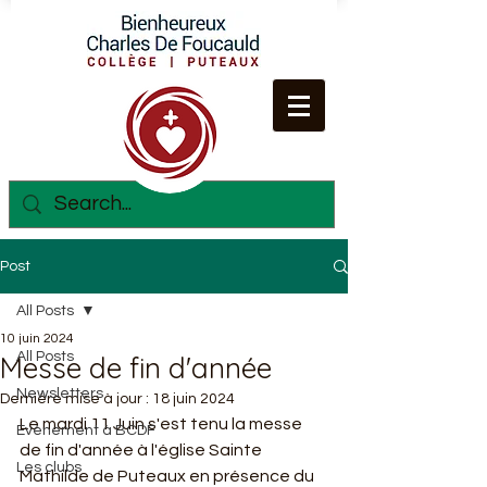
Post
All Posts
10 juin 2024
All Posts
Messe de fin d'année
Newsletters
Dernière mise à jour :
18 juin 2024
Le mardi 11 Juin s'est tenu la messe 
Evènement à BCDF
de fin d'année à l'église Sainte 
Les clubs
Mathilde de Puteaux en présence du 